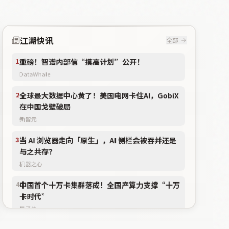
江湖快讯
全部
1
重磅！智谱内部信“摸高计划”公开！
DataWhale
2
全球最大数据中心黄了！美国电网卡住AI，GobiX
在中国戈壁破局
新智元
3
当 AI 浏览器走向「原生」，AI 侧栏会被吞并还是
与之共存？
机器之心
4
中国首个十万卡集群落成！全国产算力支撑“十万
卡时代”
量子位