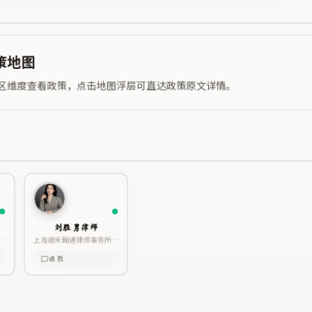
策地图
 区与园区维度查看政策，点击地图浮层可直达政策原文详情。
刘胜男律师
所
上海德禾翰通律师事务所执
业律师 上海市贵州商会法律
请教
专委会副主任 红圈所工作经
验 深耕民商业务多年