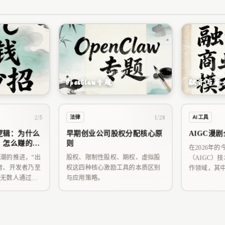
OPENCLAW从入门到实践
让投资人心动的
OpenClaw专题
融资与商
2/5
1/28
法律
AI工具
逻辑：为什么
早期创业公司股权分配核心原
AIGC漫
？怎么赚的？
则
在2026年的
潮的推进，“出
股权、限制性股权、期权、虚拟股
（AIGC）
者、开发者乃至
权这四种核心激励工具的本质区别
作领域，其中
。无数人通过一
与应用策略。
象级赛道。
海外市场（尤其
观的美金收入。
思议，但背后是
整逻辑。本文将