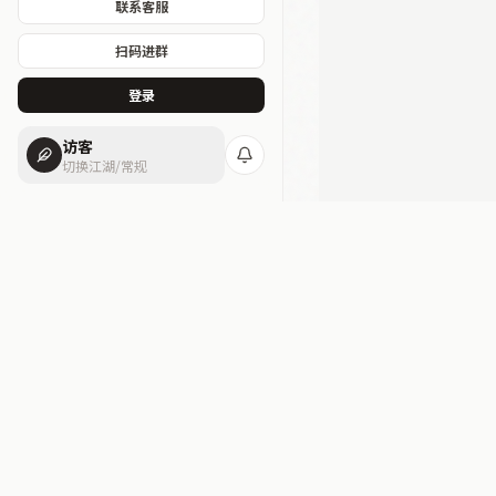
联系客服
扫码进群
登录
访客
切换江湖/常规
atomclu
AI + OPC 一站式服务平