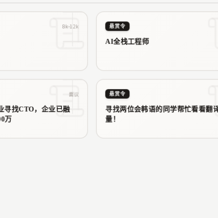
为你拆解出海网
8k-12k
悬赏令
AI全栈工程师
面议
悬赏令
业寻找CTO，企业已融
寻找两位会韩语的同学帮忙看看翻
00万
量！