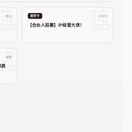
链条生态的精细化、系统化新阶
段。以下是对各地区创…
面议
20000
悬赏令
【合伙人招募】IP经营大侠！
面聊
译质