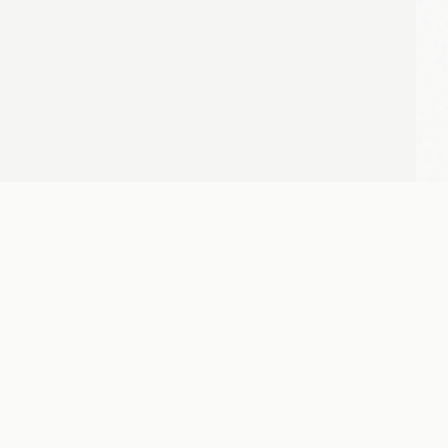
社交媒体
助手（点击扫码）
微信社群
5275738017
GitHub（建设中）
B站（建设中）
@atomclub.cn
CSDN（建设中）