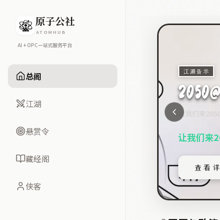
原子公社
ATOMHUB
江湖告示
AI + OPC一站式服务平台
【原子
里巴
江湖告示
总阁
江湖告示
区
江湖
会员招募内测
让我们来2
悬赏令
会员招募
让我们来
原子公
藏经阁
查看
侠客