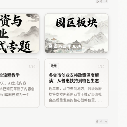
全部
关键要素
持续更新各园区政策
业模式专题
园区与政策板块
1/26
1/26
政策
剧全流程教学
多省市创业支持政策深度解
读：从普惠扶持到特色生态构
今天，AI生成内容
建
近年来，从中央到地方，各级政府
技术已彻底革新了内容创
均将支持创新创业置于推动经济社
AI漫剧已成为一个现
会高质量发展的核心战略位置。通
过梳理全国各地的实践与政策研究
可以发现，中国的创业政策体系已
从初期的普惠性扶持，演进为瞄准
更多
不同群体、适配区域禀赋、构建全