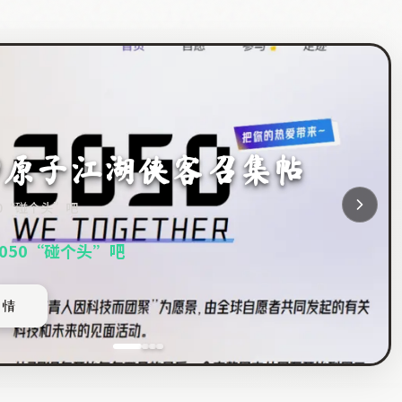
公社 × Y/our Space】 阿
巴旗下共享办公创业社
启动
050“碰个头”吧
内测启动
2050“碰个头”吧
社
详情