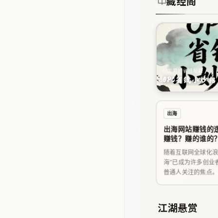
藏经阁
AI工具的省钱秘籍
OPC省钱小妙招
出海
出海网站赚钱的
赚钱？赚的谁的
要做啥？
随着互联网全球化浪
海”已成为许多创业
普通人关注的焦点
个简单的网站，从
是欧美）赚取了可
这听起来有些不可
江湖悬赏
一套已被验证的完